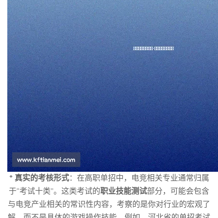
*
真实的考核形式
：在高职单招中，电竞相关专业通常归属
于“考试十类”。这类考试的
职业技能测试
部分，可能会包含
与电竞产业相关的常识性内容，考察的是你对行业的宏观了
解，而不是具体的游戏操作技能。例如，河北省的单招考试