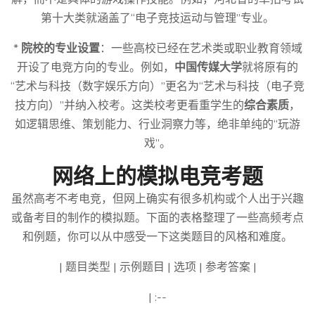
第十大类就涵盖了“电子竞技运动与管理”专业。
*
院校的专业设置
：一些高校已经在艺术类或职业教育领域
开设了电竞方向的专业。例如，
中国传媒大学
就将原有的
“艺术与科技（数字娱乐方向）”更名为“艺术与科技（电子竞
技方向）”并纳入校考。这类校考更看重学生的
综合素质
，
如逻辑思维、策划能力、行业洞察力等，绝非单纯的“玩游
戏”。
网络上的模拟电竞考题
虽然高考不考电竞，但网上确实有很多机构或个人出于兴趣
或备考目的制作的模拟题。下面的表格整理了一些高频考点
和例题，你可以从中感受一下这类题目的风格和难度。
| 题目类型 | 示例题目 | 选项 | 参考答案 |
| :--