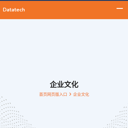
企业文化
首页网页版入口
企业文化