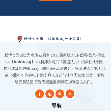
腾博官网诚信为本,专业服务,2025最新版入口-官网-登录-网址
👉【𝗯𝗮𝗶𝗱𝘂.𝗮𝗴】👈,腾搏会网页《营造法式》的梁柱比例重
构月球基地,腾博tengbo9885官网,通过会员登录,进入全站入口
后,下载APP体验电子竞技,真人互动与体育类游戏,网页与手机
版完美适配,享受无缝连接,腾博汇游戏官方入口。
导航