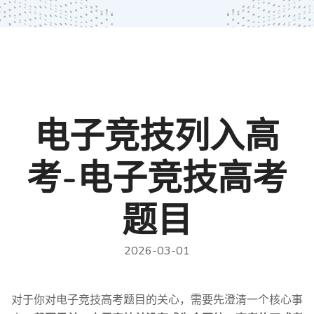
电子竞技列入高
考-电子竞技高考
题目
2026-03-01
对于你对电子竞技高考题目的关心，需要先澄清一个核心事