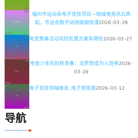
福州市运动会电子竞技项目—榕城电竞风云再
起，市运会数字战场硝烟弥漫
2026-03-28
电竞赛事活动风险处置方案有哪些
2026-03-27
电竞少年的别样青春：当梦想成为入场券
2026-
03-26
电子竞技领袖峰会_电子竞技展
2026-03-12
导航